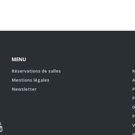
MENU
Réservations de salles
M
Mentions légales
A
Newsletter
P
P
D
P
ky
al
V
G