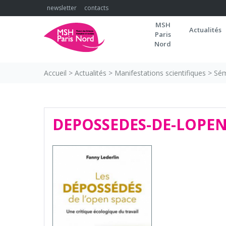
Skip
newsletter
contacts
to
MSH
content
Actualités
Paris
Nord
Accueil
>
Actualités
>
Manifestations scientifiques
>
Sém
DEPOSSEDES-DE-LOPEN