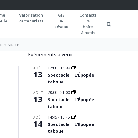
rme
Valorisation
GIS
Contacts
elle
Partenariats
&
&
Réseau
boîte
à outils
pen-space
Évènements à venir
12:00
-
13:00
AOÛT
13
Spectacle | L’Épopée
taboue
20:00
-
21:00
AOÛT
13
Spectacle | L’Épopée
taboue
14:45
-
15:45
AOÛT
14
Spectacle | L’Épopée
taboue