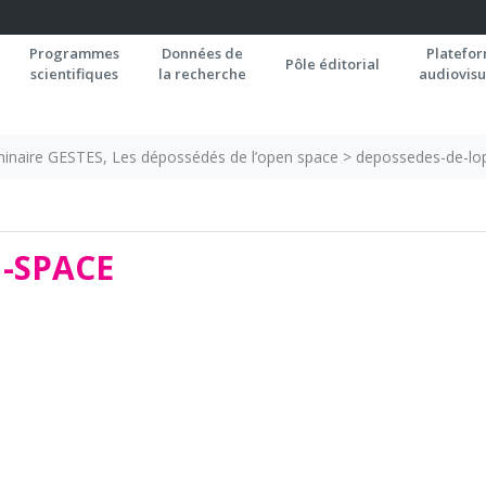
Programmes
Données de
Platefo
Pôle éditorial
scientifiques
la recherche
audiovisu
inaire GESTES, Les dépossédés de l’open space
>
depossedes-de-lo
-SPACE