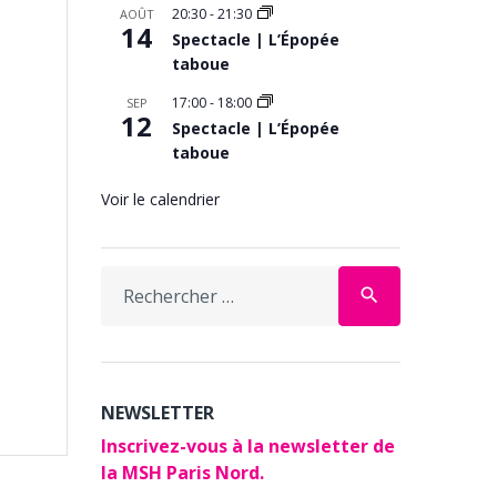
20:30
-
21:30
AOÛT
14
Spectacle | L’Épopée
taboue
17:00
-
18:00
SEP
12
Spectacle | L’Épopée
taboue
Voir le calendrier
Search
search
for:
NEWSLETTER
Inscrivez-vous à la newsletter de
la MSH Paris Nord.