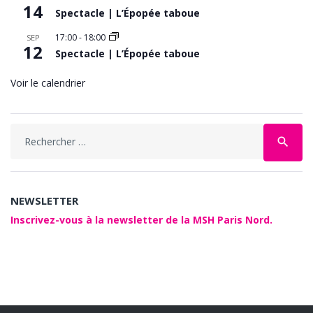
14
Spectacle | L’Épopée taboue
17:00
-
18:00
SEP
12
Spectacle | L’Épopée taboue
Voir le calendrier
Search
search
for:
NEWSLETTER
Inscrivez-vous à la newsletter de la MSH Paris Nord.