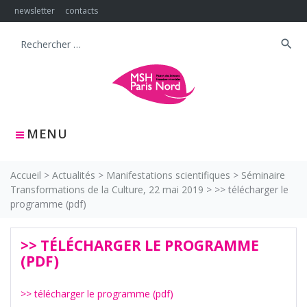
Skip
newsletter
contacts
to
content
search
Search
for:
MENU
Accueil
>
Actualités
>
Manifestations scientifiques
>
Séminaire
Transformations de la Culture, 22 mai 2019
>
>> télécharger le
programme (pdf)
>> TÉLÉCHARGER LE PROGRAMME
(PDF)
>> télécharger le programme (pdf)