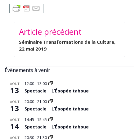
NAVIGATION
Article précédent
DE
L’ARTICLE
Séminaire Transformations de la Culture,
22 mai 2019
Évènements à venir
12:00
-
13:00
AOÛT
13
Spectacle | L’Épopée taboue
20:00
-
21:00
AOÛT
13
Spectacle | L’Épopée taboue
14:45
-
15:45
AOÛT
14
Spectacle | L’Épopée taboue
20:30
-
21:30
AOÛT