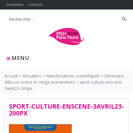
Skip
newsletter
contacts
to
content
search
Search
for:
MENU
Accueil
>
Actualités
>
Manifestations scientifiques
>
Séminaire,
Villes en scène et méga-évènements
>
sport-culture-enscene-
3avril23-200px
SPORT-CULTURE-ENSCENE-3AVRIL23-
200PX