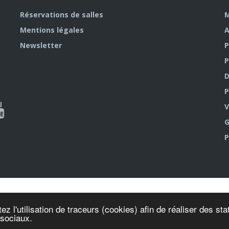
Réservations de salles
M
Mentions légales
A
Newsletter
P
P
D
P
ky
al
V
G
outube
P
ez l'utilisation de traceurs (cookies) afin de réaliser des s
 sociaux.