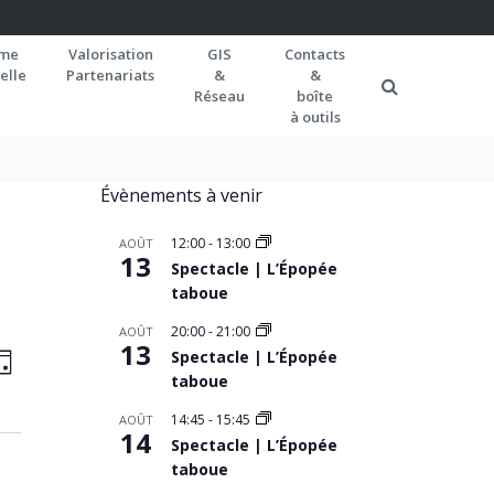
rme
Valorisation
GIS
Contacts
elle
Partenariats
&
&
Réseau
boîte
à outils
Évènements à venir
12:00
-
13:00
AOÛT
13
Spectacle | L’Épopée
taboue
20:00
-
21:00
AOÛT
AVIGATION
13
Navigation
Spectacle | L’Épopée
OUR
de
taboue
AR
vues
ONSULTATIONS
14:45
-
15:45
AOÛT
14
Spectacle | L’Épopée
Évènement
taboue