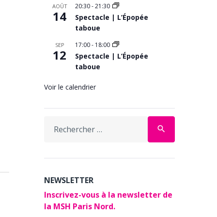
20:30
-
21:30
AOÛT
14
Spectacle | L’Épopée
taboue
17:00
-
18:00
SEP
12
Spectacle | L’Épopée
taboue
Voir le calendrier
Search
search
for:
NEWSLETTER
Inscrivez-vous à la newsletter de
la MSH Paris Nord.