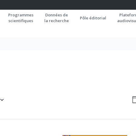
Programmes
Données de
Platefo
Pôle éditorial
scientifiques
la recherche
audiovisu
N
J
P
C