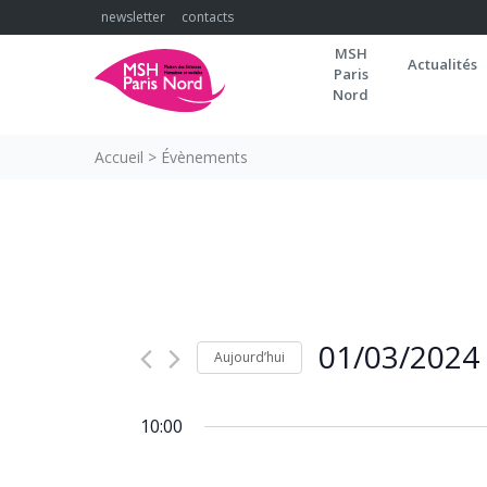
Skip
newsletter
contacts
to
MSH
content
Actualités
Paris
Nord
Accueil
>
Évènements
01/03/2024
Aujourd’hui
Sélectionnez
une
10:00
date.