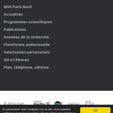
MSH Paris Nord
Actualités
Programmes scientifiques
Publications
Données de la recherche
Plateforme audiovisuelle
Valorisation partenariats
GIS et Réseau
Plan, téléphone, adresse
© MSH Paris
Nord
En poursuivant votre navigation sur ce site, vous acceptez
OK
l'utilisation de traceurs (cookies) afin de réaliser des statistiques