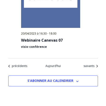
20/04/2023 à 16:30
-
18:00
Webinaire Canevas 07
visio-conférence
Évènements
Évènements
précédents
Aujourd’hui
suivants
S’ABONNER AU CALENDRIER