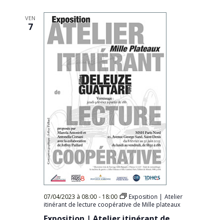
Évèn
date.
VEN
7
07/04/2023 à 08:00
-
18:00
Exposition | Atelier
itinérant de lecture coopérative de Mille plateaux
Exposition | Atelier itinérant de