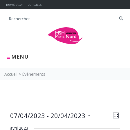
Skip
newsletter
contacts
to
content
search
Search
for:
MENU
Accueil
>
Évènements
NAVIG
Navig
07/04/2023
 - 
20/04/2023
LISTE
PAR
de
Sélectionnez
CONS
vues
avril 2023
une