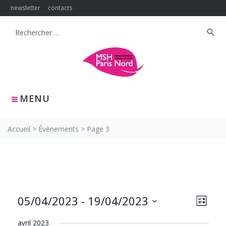
Skip
newsletter
contacts
to
content
search
Search
for:
MENU
Accueil
>
Évènements
>
Page 3
NAVIG
Navig
05/04/2023
 - 
19/04/2023
LISTE
PAR
de
Sélectionnez
CONS
vues
avril 2023
une