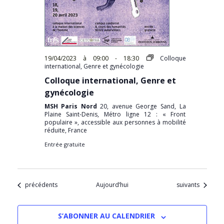
19/04/2023 à 09:00
-
18:30
Colloque
international, Genre et gynécologie
Colloque international, Genre et
gynécologie
MSH Paris Nord
20, avenue George Sand, La
Plaine Saint-Denis, Métro ligne 12 : « Front
populaire », accessible aux personnes à mobilité
réduite, France
Entrée gratuite
Évènements
Évènements
précédents
Aujourd’hui
suivants
S’ABONNER AU CALENDRIER