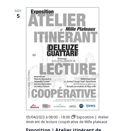
Évèn
date.
MER
5
05/04/2023 à 08:00
-
18:00
Exposition | Atelier
itinérant de lecture coopérative de Mille plateaux
Exposition | Atelier itinérant de