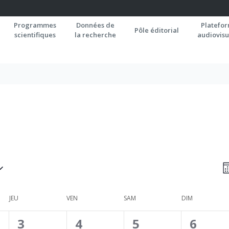
Programmes
Données de
Platefo
Pôle éditorial
scientifiques
la recherche
audiovisu
N
M
P
C
JEU
VEN
SAM
DIM
0
1
0
0
3
4
5
6