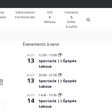
rme
Valorisation
GIS
Contacts
elle
Partenariats
&
&
Réseau
boîte
à outils
Évènements à venir
12:00
-
13:00
AOÛT
13
Spectacle | L’Épopée
taboue
20:00
-
21:00
AOÛT
AVIGATION
13
Navigation
Spectacle | L’Épopée
OIS
de
taboue
AR
vues
ONSULTATIONS
14:45
-
15:45
AOÛT
14
Spectacle | L’Épopée
Évènement
taboue