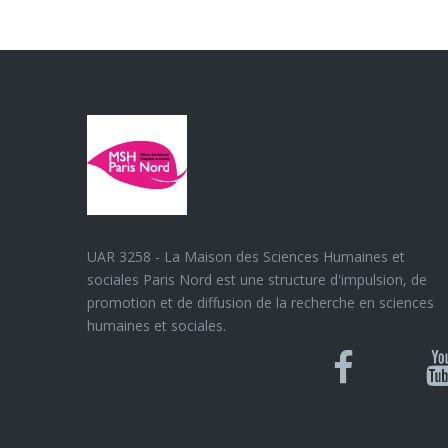
UAR 3258 - La Maison des Sciences Humaines et
sociales Paris Nord est une structure d'impulsion, de
promotion et de diffusion de la recherche en sciences
humaines et sociales.
Blues
Can
Facebook
Y
U