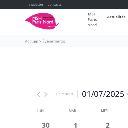
Skip
newsletter
contacts
to
MSH
content
Actualités
Paris
Nord
Accueil
>
Évènements
01/07/2025
Ce mois-ci
Sélectionnez
une
CALENDRIER
LUN
MAR
MER
date.
DE
3
2
0
30
1
2