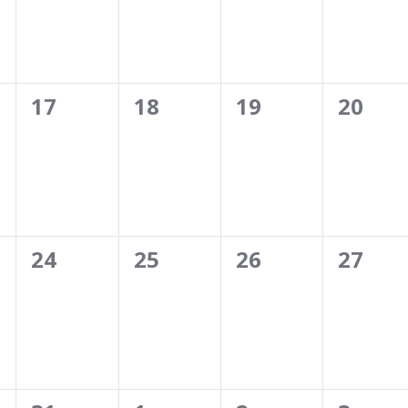
0
0
0
0
17
18
19
20
ment,
évènement,
évènement,
évènement,
évène
0
0
0
0
24
25
26
27
ment,
évènement,
évènement,
évènement,
évène