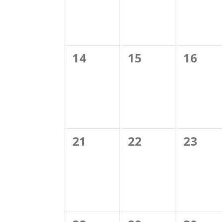
0
0
0
14
15
16
évènement,
évènement,
évène
0
0
0
21
22
23
évènement,
évènement,
évène