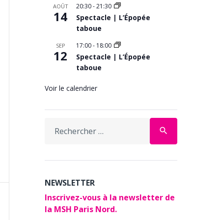
20:30
-
21:30
AOÛT
ment,
14
Spectacle | L’Épopée
taboue
17:00
-
18:00
SEP
12
Spectacle | L’Épopée
taboue
Voir le calendrier
Search
search
for:
NEWSLETTER
Inscrivez-vous à la newsletter de
ment,
la MSH Paris Nord.