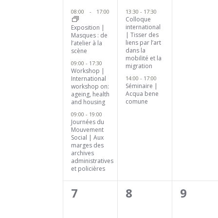
ÉVÈNEMENTS
évènements,
évènements,
évène
08:00
-
17:00
13:30
-
17:30
Colloque
international
Exposition |
| Tisser des
Masques : de
liens par l’art
l’atelier à la
dans la
scène
mobilité et la
09:00
-
17:30
migration
Workshop |
14:00
-
17:00
International
Séminaire |
workshop on:
Acqua bene
ageing, health
comune
and housing
09:00
-
19:00
Journées du
Mouvement
Social | Aux
marges des
archives
administratives
et policières
0
0
0
7
8
9
évènement,
évènement,
évène