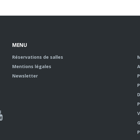
MENU
Réservations de salles
M
Mentions légales
A
Newsletter
P
P
D
P
ky
al
V
G
outube
P