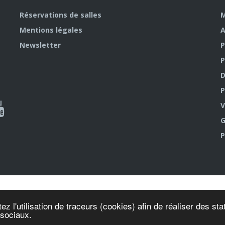
Réservations de salles
M
Mentions légales
A
Newsletter
P
P
D
P
ky
al
V
G
outube
P
ez l'utilisation de traceurs (cookies) afin de réaliser des s
 sociaux.