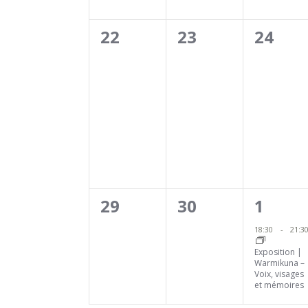
0
0
0
22
23
24
évènement,
évènement,
évène
0
0
1
29
30
1
évènement,
évènement,
évène
18:30
-
21:3
Exposition |
Warmikuna –
Voix, visages
et mémoires