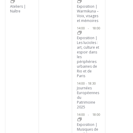
Ateliers |
Exposition |
Naître
Warmikuna –
Voix, visages
et mémoires
14:00
-
18:00
Exposition |
Les lucioles :
art, culture et
espoir dans
les
périphéries
urbaines de
Rio et de
Paris
14:00
-
18:30
Journées
Européennes
du
Patrimoine
2025
14:00
-
18:00
Exposition |
Musiques de