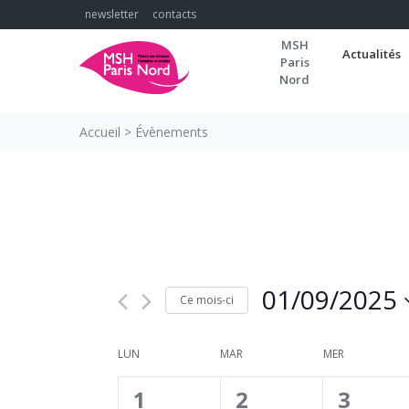
Skip
newsletter
contacts
to
MSH
content
Actualités
Paris
Nord
Accueil
>
Évènements
01/09/2025
Ce mois-ci
Sélectionnez
une
CALENDRIER
LUN
MAR
MER
date.
DE
0
0
0
1
2
3