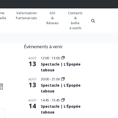
rme
Valorisation
GIS
Contacts
elle
Partenariats
&
&
Réseau
boîte
à outils
Évènements à venir
12:00
-
13:00
AOÛT
13
Spectacle | L’Épopée
taboue
20:00
-
21:00
AOÛT
AVIGATION
13
Navigation
Spectacle | L’Épopée
OIS
de
taboue
AR
vues
ONSULTATIONS
14:45
-
15:45
AOÛT
14
Spectacle | L’Épopée
Évènement
taboue