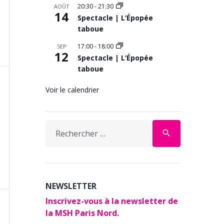
20:30
-
21:30
AOÛT
ment,
14
Spectacle | L’Épopée
taboue
17:00
-
18:00
SEP
12
Spectacle | L’Épopée
taboue
Voir le calendrier
ment,
Search
search
for:
NEWSLETTER
Inscrivez-vous à la newsletter de
la MSH Paris Nord.
ment,