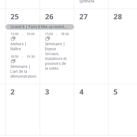
synthèse
3
2
0
0
25
26
27
28
ment,
évènements,
évènements,
évènement,
évène
Grand 8 | Paris 8 fête sa rentrée 2025
15:00
-
19:00
15:00
-
18:00
Ateliers |
Séminaire |
Naître
Enjeux
sociaux,
18:00
-
19:30
mutations et
pouvoirs de
Séminaire |
la vidéo
L’art de la
démonstration
0
0
0
0
2
3
4
5
ment,
évènement,
évènement,
évènement,
évène
0