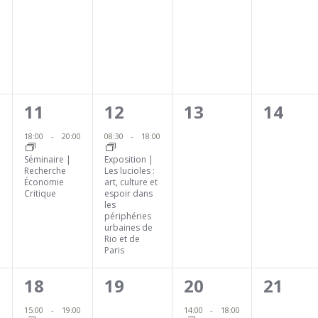
ment,
évènement,
évènement,
évènement,
évène
1
1
0
0
11
12
13
14
ment,
évènement,
évènement,
évènement,
évène
18:00
-
20:00
08:30
-
18:00
Séminaire |
Exposition |
Recherche
Les lucioles :
Économie
art, culture et
Critique
espoir dans
les
périphéries
urbaines de
Rio et de
Paris
1
0
4
0
18
19
20
21
ment,
évènement,
évènement,
évènements,
évène
15:00
-
19:00
14:00
-
18:00