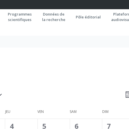
Programmes
Données de
Platefo
Pôle éditorial
scientifiques
la recherche
audiovisu
N
M
P
C
JEU
VEN
SAM
DIM
0
0
0
0
4
5
6
7