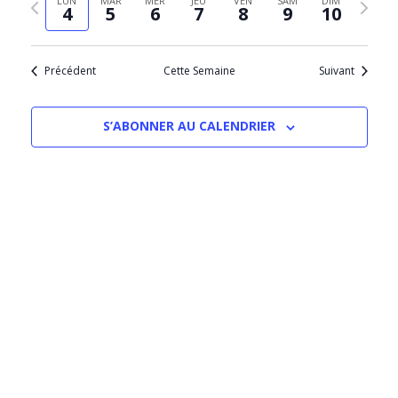
LUN
MAR
MER
JEU
VEN
SAM
DIM
Évèn
4
5
6
7
8
9
10
date
précédente
suivant
Précédent
Cette Semaine
Suivant
S’ABONNER AU CALENDRIER