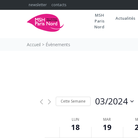
Skip
newsletter
contacts
to
MSH
content
Actualités
Paris
Nord
00:00
01:00
Accueil
>
Évènements
02:00
03:00
04:00
03/2024
05:00
Cette Semaine
Sélectionnez
06:00
la
SEMAINE
LUN
MAR
M
18
date
19
07:00
DU