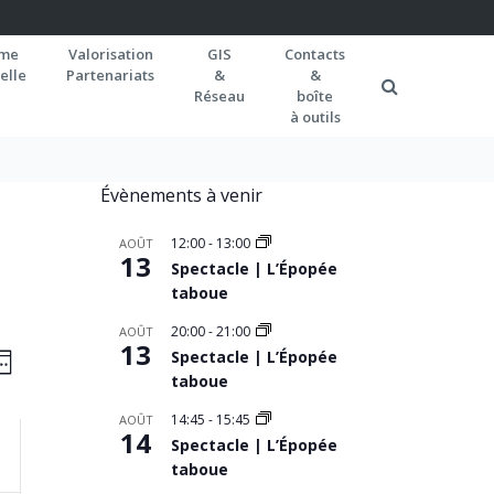
rme
Valorisation
GIS
Contacts
elle
Partenariats
&
&
Réseau
boîte
à outils
Évènements à venir
12:00
-
13:00
AOÛT
13
Spectacle | L’Épopée
taboue
20:00
-
21:00
AOÛT
AVIGATION
13
Navigation
Spectacle | L’Épopée
EMAINE
de
taboue
AR
vues
ONSULTATIONS
14:45
-
15:45
AOÛT
14
Spectacle | L’Épopée
Évènement
taboue