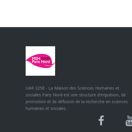
UAR 3258 - La Maison des Sciences Humaines et
sociales Paris Nord est une structure d'impulsion, de
promotion et de diffusion de la recherche en sciences
humaines et sociales.
Blues
Can
Facebook
Y