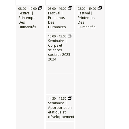
08:00
-
19:00
08:00
-
19:00
08:00
-
19:00
Festival |
Festival |
Festival |
Printemps
Printemps
Printemps
Des
Des
Des
Humanités
Humanités
Humanités
10:00
-
13:00
Séminaire |
Corps et
sciences
sociales 2023-
2024
14:30
-
16:30
Séminaire |
Appropriation
étatique et
développement