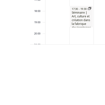
17:30
-
19:30
18:00
Séminaire |
Art, culture et
création dans
19:00
la fabrique
des territoires
20:00
21:00
22:00
23:00
00:00