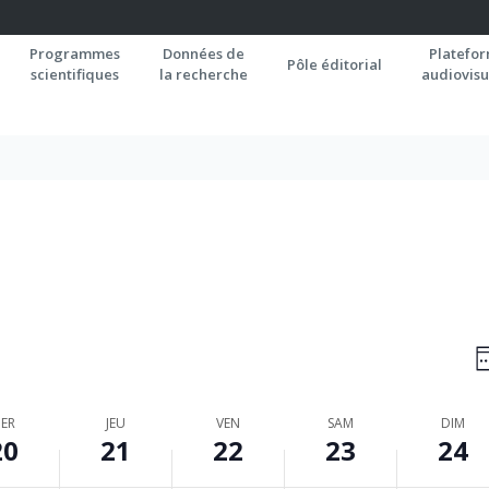
Programmes
Données de
Platefo
Pôle éditorial
scientifiques
la recherche
audiovisu
N
S
P
C
ER
JEU
VEN
SAM
DIM
20
21
22
23
24