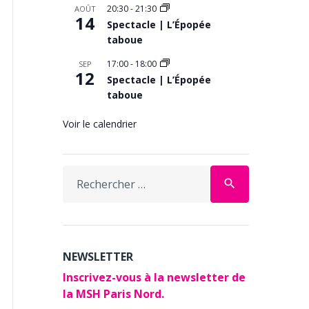
20:30
-
21:30
AOÛT
14
Spectacle | L’Épopée
taboue
17:00
-
18:00
SEP
12
Spectacle | L’Épopée
taboue
Voir le calendrier
Search
search
for:
NEWSLETTER
Inscrivez-vous à la newsletter de
la MSH Paris Nord.