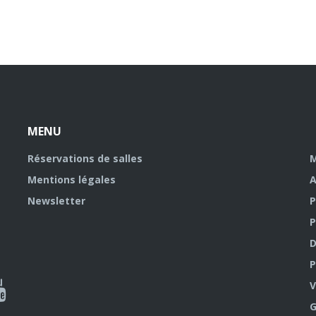
MENU
Réservations de salles
M
Mentions légales
A
Newsletter
P
P
D
P
ky
al
V
G
outube