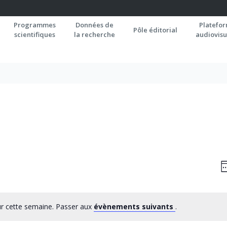
Programmes
Données de
Platefo
Pôle éditorial
scientifiques
la recherche
audiovisu
N
S
P
C
ur cette semaine. Passer aux
évènements suivants
.