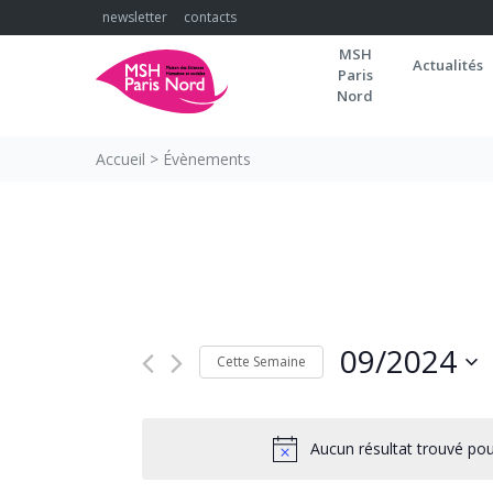
Skip
newsletter
contacts
to
MSH
content
Actualités
Paris
Nord
Accueil
>
Évènements
09/2024
Cette Semaine
Sélectionnez
la
date
Aucun résultat trouvé po