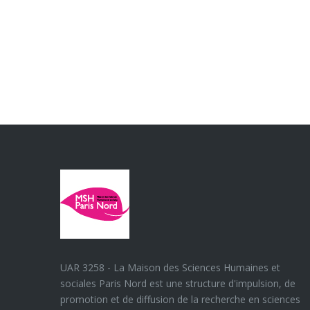
17:00
18:00
19:00
20:00
21:00
22:00
23:00
00:00
UAR 3258 - La Maison des Sciences Humaines et
sociales Paris Nord est une structure d'impulsion, de
promotion et de diffusion de la recherche en sciences