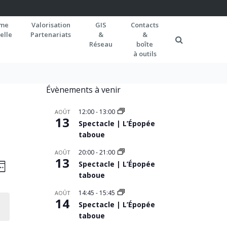
rme
Valorisation
GIS
Contacts
elle
Partenariats
&
&
Réseau
boîte
à outils
Évènements à venir
12:00
-
13:00
AOÛT
13
Spectacle | L’Épopée
taboue
20:00
-
21:00
AOÛT
AVIGATION
13
Navigation
Spectacle | L’Épopée
EMAINE
de
taboue
AR
vues
ONSULTATIONS
14:45
-
15:45
AOÛT
14
Spectacle | L’Épopée
Évènement
taboue