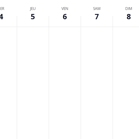
ER
JEU
VEN
SAM
DIM
4
5
6
7
8