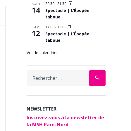
20:30
-
21:30
AOÛT
14
Spectacle | L’Épopée
taboue
17:00
-
18:00
SEP
12
Spectacle | L’Épopée
taboue
Voir le calendrier
Search
search
for:
NEWSLETTER
Inscrivez-vous à la newsletter de
la MSH Paris Nord.