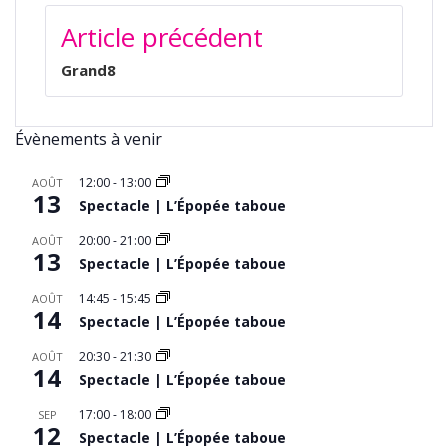
NAVIGATION
Article précédent
DE
L’ARTICLE
Grand8
Évènements à venir
12:00
-
13:00
AOÛT
13
Spectacle | L’Épopée taboue
20:00
-
21:00
AOÛT
13
Spectacle | L’Épopée taboue
14:45
-
15:45
AOÛT
14
Spectacle | L’Épopée taboue
20:30
-
21:30
AOÛT
14
Spectacle | L’Épopée taboue
17:00
-
18:00
SEP
12
Spectacle | L’Épopée taboue