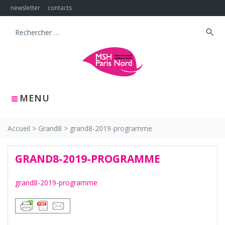
Skip
newsletter
contacts
to
content
search
Search
for:
MENU
Accueil
>
Grand8
>
grand8-2019-programme
GRAND8-2019-PROGRAMME
grand8-2019-programme