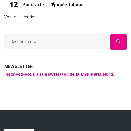
12
Spectacle | L’Épopée taboue
Voir le calendrier
Search
search
for:
NEWSLETTER
Inscrivez-vous à la newsletter de la MSH Paris Nord.