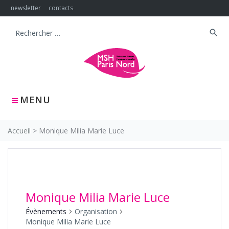
Skip
newsletter
contacts
to
content
search
Search
for:
MENU
Accueil
>
Monique Milia Marie Luce
Monique Milia Marie Luce
Évènements
Organisation
Monique Milia Marie Luce