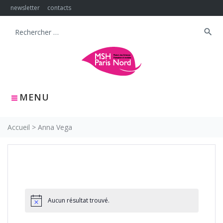
Skip
newsletter
contacts
to
content
search
Search
for:
MENU
Accueil
>
Anna Vega
Aucun résultat trouvé.