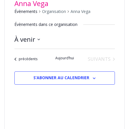
Anna Vega
Évènements
Organisation
Anna Vega
Évènements dans ce organisation
À venir
Sélectionnez
une
Aujourd’hui
ÉVÈNEMENTS
SUIVANTS
date.
Évènements
précédents
S’ABONNER AU CALENDRIER