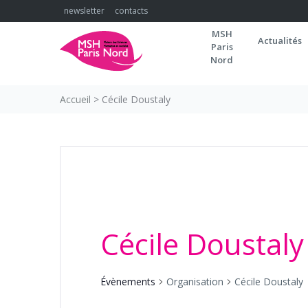
Skip
newsletter
contacts
to
MSH
content
Actualités
Paris
Nord
Accueil
>
Cécile Doustaly
Cécile Doustaly
Évènements
Organisation
Cécile Doustaly