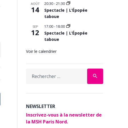
20:30
-
21:30
AOÛT
14
Spectacle | L’Épopée
taboue
17:00
-
18:00
SEP
12
Spectacle | L’Épopée
taboue
Voir le calendrier
Search
search
for:
NEWSLETTER
Inscrivez-vous à la newsletter de
la MSH Paris Nord.