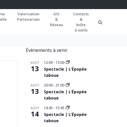
rme
Valorisation
GIS
Contacts
elle
Partenariats
&
&
Réseau
boîte
à outils
Évènements à venir
12:00
-
13:00
AOÛT
13
Spectacle | L’Épopée
taboue
20:00
-
21:00
AOÛT
13
Spectacle | L’Épopée
taboue
14:45
-
15:45
AOÛT
14
Spectacle | L’Épopée
taboue