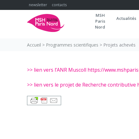
Skip
newsletter
contacts
to
MSH
content
Actualités
Paris
Nord
Accueil
>
Programmes scientifiques
>
Projets achevés
Projets
>> lien vers l’ANR Muscoll https://www.mshpar
achevés
>> lien vers le projet de Recherche contributi