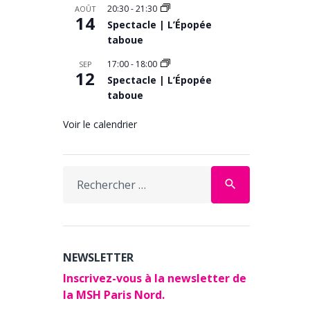
20:30
-
21:30
AOÛT
14
Spectacle | L’Épopée
taboue
17:00
-
18:00
SEP
12
Spectacle | L’Épopée
taboue
Voir le calendrier
Search
search
for:
NEWSLETTER
Inscrivez-vous à la newsletter de
la MSH Paris Nord.