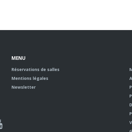
MENU
Réservations de salles
M
Mentions légales
A
Newsletter
P
P
D
P
ky
al
V
G