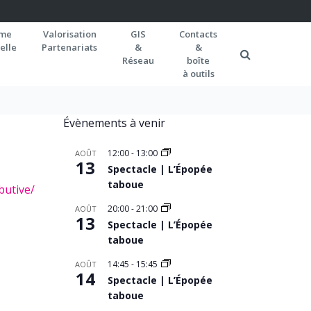
rme
Valorisation
GIS
Contacts
elle
Partenariats
&
&
Réseau
boîte
à outils
Évènements à venir
12:00
-
13:00
AOÛT
13
Spectacle | L’Épopée
taboue
butive/
20:00
-
21:00
AOÛT
13
Spectacle | L’Épopée
taboue
14:45
-
15:45
AOÛT
14
Spectacle | L’Épopée
taboue