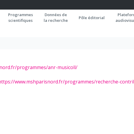
Programmes
Données de
Platefo
Pôle éditorial
scientifiques
la recherche
audiovisu
isnord.fr/programmes/anr-musicoll/
ve https://www.mshparisnord.fr/programmes/recherche-contri