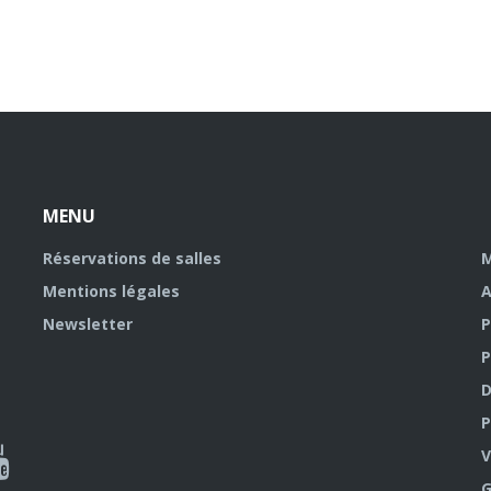
MENU
Réservations de salles
M
Mentions légales
A
Newsletter
P
P
D
P
ky
al
V
G