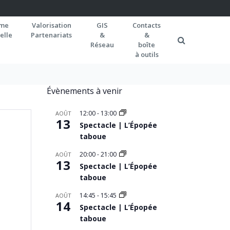
rme
Valorisation
GIS
Contacts
elle
Partenariats
&
&
Réseau
boîte
à outils
Évènements à venir
12:00
-
13:00
AOÛT
13
Spectacle | L’Épopée
taboue
20:00
-
21:00
AOÛT
13
Spectacle | L’Épopée
taboue
14:45
-
15:45
AOÛT
14
Spectacle | L’Épopée
taboue