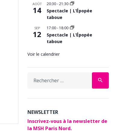
20:30
-
21:30
AOÛT
14
Spectacle | L’Épopée
taboue
17:00
-
18:00
SEP
12
Spectacle | L’Épopée
taboue
Voir le calendrier
Search
search
for:
NEWSLETTER
Inscrivez-vous à la newsletter de
la MSH Paris Nord.