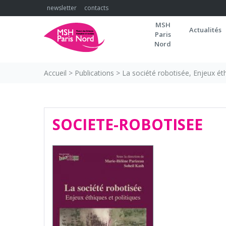
Skip
newsletter
contacts
to
MSH
content
Actualités
Paris
Nord
Accueil
>
Publications
>
La société robotisée, Enjeux éth
SOCIETE-ROBOTISEE