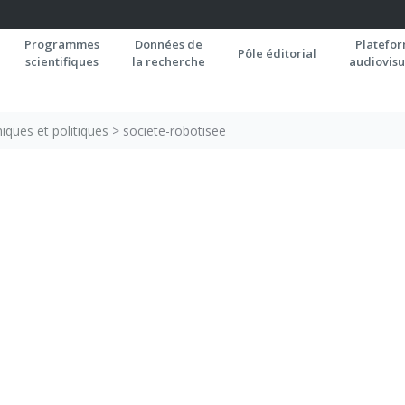
Programmes
Données de
Platefo
Pôle éditorial
scientifiques
la recherche
audiovisu
iques et politiques
>
societe-robotisee