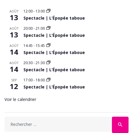
12:00
-
13:00
AOÛT
13
Spectacle | L’Épopée taboue
20:00
-
21:00
AOÛT
13
Spectacle | L’Épopée taboue
14:45
-
15:45
AOÛT
14
Spectacle | L’Épopée taboue
20:30
-
21:30
AOÛT
14
Spectacle | L’Épopée taboue
17:00
-
18:00
SEP
12
Spectacle | L’Épopée taboue
Voir le calendrier
Search
search
for: