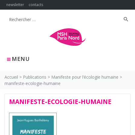
Skip
newsletter
contacts
to
content
search
Search
for:
MENU
Accueil
>
Publications
>
Manifeste pour l’écologie humaine
>
manifeste-ecologie-humaine
MANIFESTE-ECOLOGIE-HUMAINE