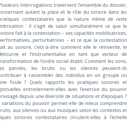
Plusieurs interrogations traversent l’ensemble du dossier,
concernant autant la place et le rôle du sonore dans les
pratiques contestataires que la nature même de cette
imbrication : il s’agit de saisir simultanément ce que le
sonore fait à la contestation – ses capacités mobilisatrices,
performatives, perturbatrices – et ce que la contestation
fait au sonore, c’est-à-dire comment elle le réinvente, le
détourne et l’instrumentalise en tant que vecteur de
transformation de l’ordre social établi. Comment les sons,
les paroles, les bruits ou les silences peuvent-ils
contribuer à rassembler des individus en un groupe ou
une foule ? Quels rapports les pratiques sonores et
gestuelles entretiennent-elles avec l’exercice du pouvoir
envisagé depuis une diversité de situations et d’époques ?
 variations du pouvoir permet-elle de mieux comprendre
ruits, aux silences ou aux musiques selon les contextes et
ues sonores contestataires circulent-elles à l’échelle