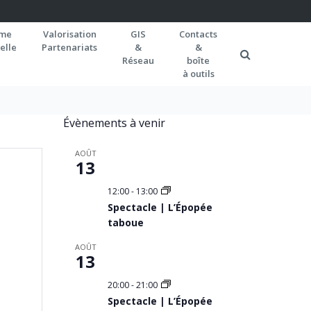
rme
Valorisation
GIS
Contacts
elle
Partenariats
&
&
Réseau
boîte
à outils
Évènements à venir
AOÛT
13
12:00
-
13:00
Spectacle | L’Épopée
taboue
AOÛT
13
20:00
-
21:00
Spectacle | L’Épopée