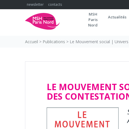
Skip
newsletter
contacts
to
MSH
content
Actualités
Paris
Nord
Accueil
>
Publications
>
Le Mouvement social | Univers 
LE MOUVEMENT SO
DES CONTESTATIONS