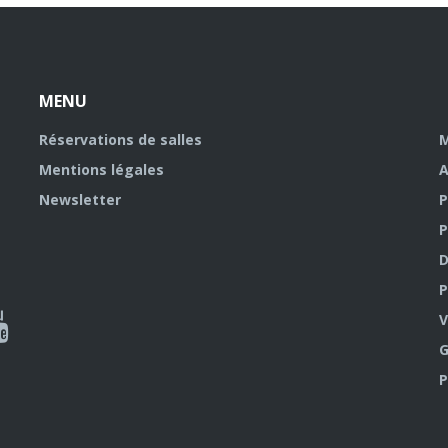
MENU
Réservations de salles
M
Mentions légales
A
Newsletter
P
P
D
P
ky
al
V
G
outube
P