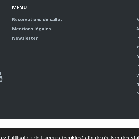
MENU
Réservations de salles
M
Mentions légales
A
Newsletter
P
P
D
P
ky
al
V
G
outube
P
ez l'utilisation de traceurs (cookies) afin de réaliser des s