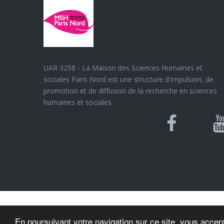
UAR 3258 - La Maison des Sciences Humaines et
sociales Paris Nord est une structure d'impulsion, de
promotion et de diffusion de la recherche en sciences
humaines et sociales.
Blues
Can
Facebook
Y
U
© MSH Paris Nord
En poursuivant votre navigation sur ce site, vous accept