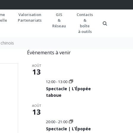
rme
Valorisation
GIS
Contacts
elle
Partenariats
&
&
Réseau
boîte
à outils
 chinois
Évènements à venir
AOÛT
13
12:00
-
13:00
Spectacle | L’Épopée
taboue
AOÛT
13
20:00
-
21:00
Spectacle | L’Épopée