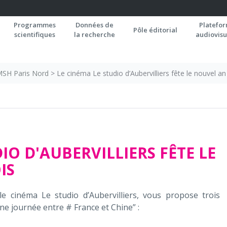
Programmes
Données de
Platefo
Pôle éditorial
scientifiques
la recherche
audiovisu
 MSH Paris Nord
>
Le cinéma Le studio d’Aubervilliers fête le nouvel an
IO D'AUBERVILLIERS FÊTE LE
IS
le cinéma Le studio d’Aubervilliers, vous propose trois
ne journée entre # France et Chine” :