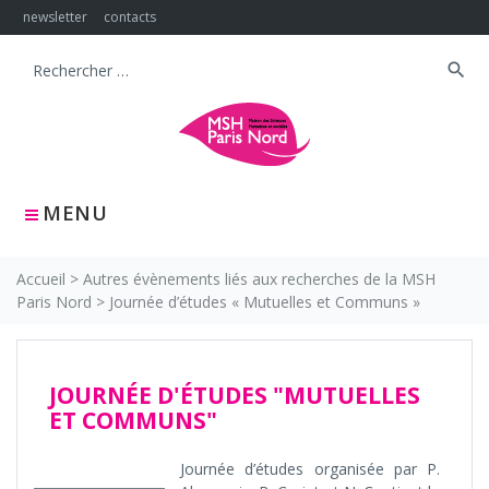
Skip
newsletter
contacts
to
content
search
Search
for:
MENU
Accueil
>
Autres évènements liés aux recherches de la MSH
Paris Nord
>
Journée d’études « Mutuelles et Communs »
JOURNÉE D'ÉTUDES "MUTUELLES
ET COMMUNS"
Journée d’études organisée par P.