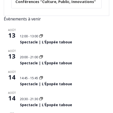
Conférences “Culture, Public, Innovations”
Évènements à venir
AOÛT
13
12:00
-
13:00
Spectacle | L’Épopée taboue
AOÛT
13
20:00
-
21:00
Spectacle | L’Épopée taboue
AOÛT
14
14:45
-
15:45
Spectacle | L’Épopée taboue
AOÛT
14
20:30
-
21:30
Spectacle | L’Épopée taboue