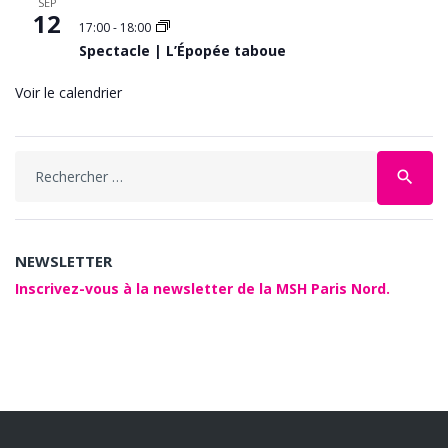
SEP
12
17:00
-
18:00
Spectacle | L’Épopée taboue
Voir le calendrier
Search
search
for:
NEWSLETTER
Inscrivez-vous à la newsletter de la MSH Paris Nord.