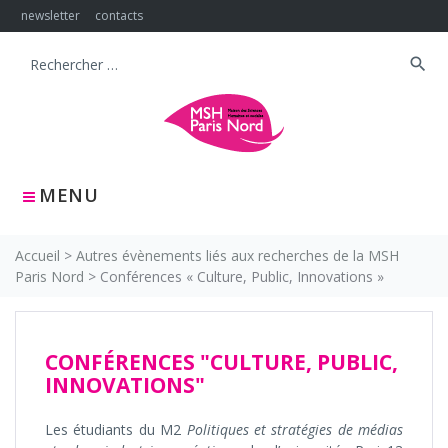
Skip
newsletter
contacts
to
content
search
Search
for:
MENU
Accueil
>
Autres évènements liés aux recherches de la MSH
Paris Nord
>
Conférences « Culture, Public, Innovations »
CONFÉRENCES "CULTURE, PUBLIC,
INNOVATIONS"
Les étudiants du M2
Politiques et stratégies de médias