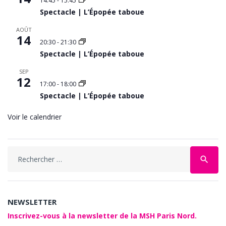
14:45
-
15:45
Spectacle | L’Épopée taboue
AOÛT
14
20:30
-
21:30
Spectacle | L’Épopée taboue
SEP
12
17:00
-
18:00
Spectacle | L’Épopée taboue
Voir le calendrier
Search
search
for:
NEWSLETTER
Inscrivez-vous à la newsletter de la MSH Paris Nord.