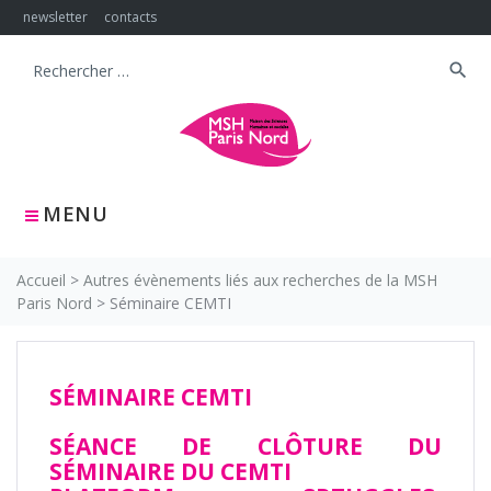
Skip
newsletter
contacts
to
content
search
Search
for:
MENU
Accueil
>
Autres évènements liés aux recherches de la MSH
Paris Nord
>
Séminaire CEMTI
SÉMINAIRE CEMTI
SÉANCE DE CLÔTURE DU
SÉMINAIRE DU CEMTI