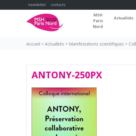
Skip
newsletter
contacts
to
MSH
content
Actualités
Paris
Nord
Accueil
>
Actualités
>
Manifestations scientifiques
>
Col
ANTONY-250PX