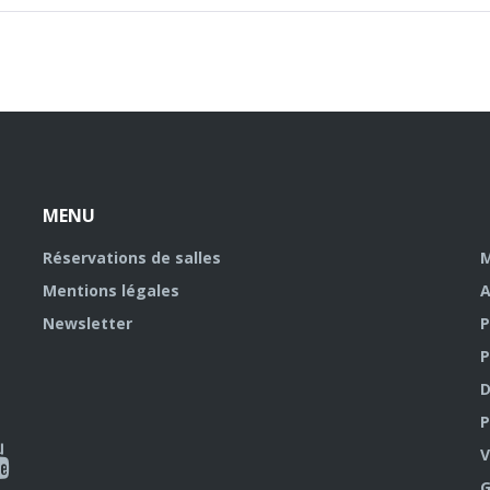
MENU
Réservations de salles
M
Mentions légales
A
Newsletter
P
P
D
P
ky
al
V
G