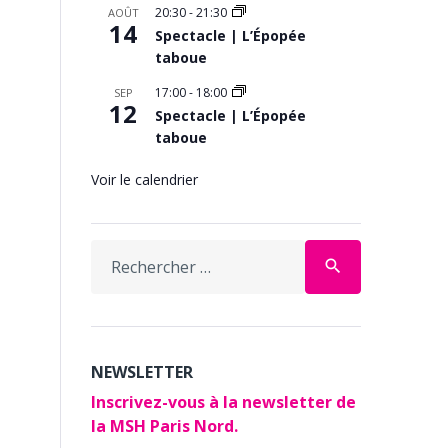
20:30
-
21:30
AOÛT
14
Spectacle | L’Épopée
taboue
17:00
-
18:00
SEP
12
Spectacle | L’Épopée
taboue
Voir le calendrier
Search
search
for:
NEWSLETTER
Inscrivez-vous à la newsletter de
la MSH Paris Nord.