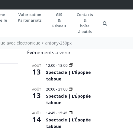
rme
Valorisation
GIS
Contacts
elle
Partenariats
&
&
Réseau
boîte
à outils
que avec électronique
>
antony-250px
Évènements à venir
12:00
-
13:00
AOÛT
13
Spectacle | L’Épopée
taboue
20:00
-
21:00
AOÛT
13
Spectacle | L’Épopée
taboue
14:45
-
15:45
AOÛT
14
Spectacle | L’Épopée
taboue