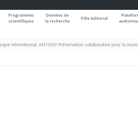
Programmes
Données de
Platefo
Pôle éditorial
scientifiques
la recherche
audiovisu
loque international, ANTONY Préservation collaborative pour la musi