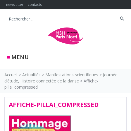
Skip
newsletter
contacts
to
content
search
Search
for:
MENU
Accueil
>
Actualités
>
Manifestations scientifiques
>
Journée
d’étude, Histoire connectée de la danse
>
Affiche-
pillai_compressed
AFFICHE-PILLAI_COMPRESSED