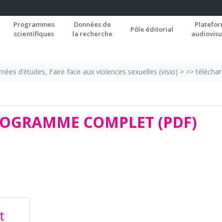
Programmes
Données de
Platefo
Pôle éditorial
scientifiques
la recherche
audiovisu
rnées d’études, Faire face aux violences sexuelles (visio)
>
>> télécha
ROGRAMME COMPLET (PDF)
t