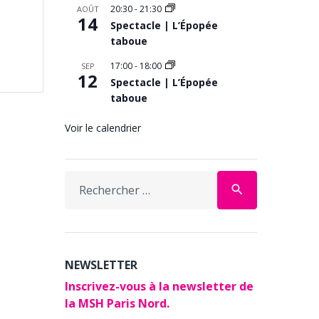
20:30
-
21:30
AOÛT
14
Spectacle | L’Épopée
taboue
17:00
-
18:00
SEP
12
Spectacle | L’Épopée
taboue
Voir le calendrier
Search
search
for:
NEWSLETTER
Inscrivez-vous à la newsletter de
la MSH Paris Nord.