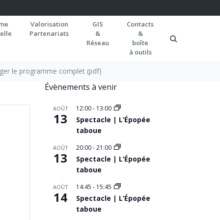
rme
Valorisation
GIS
Contacts
elle
Partenariats
&
&
Réseau
boîte
à outils
rger le programme complet (pdf)
Évènements à venir
12:00
-
13:00
AOÛT
13
Spectacle | L’Épopée
taboue
20:00
-
21:00
AOÛT
13
Spectacle | L’Épopée
taboue
14:45
-
15:45
AOÛT
14
Spectacle | L’Épopée
taboue