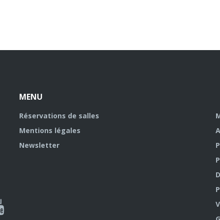
MENU
Réservations de salles
M
Mentions légales
A
Newsletter
P
P
D
P
ky
al
V
G