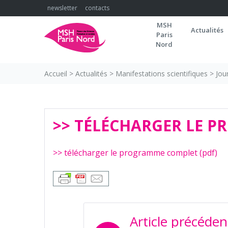
Skip
newsletter
contacts
to
MSH
content
Actualités
Paris
Nord
Accueil
>
Actualités
>
Manifestations scientifiques
>
Jou
>> TÉLÉCHARGER LE P
>> télécharger le programme complet (pdf)
NAVIGATION
Article précéden
DE