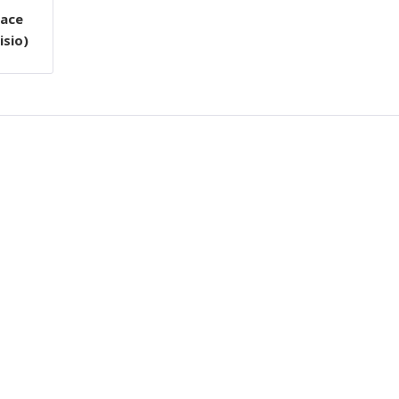
face
isio)