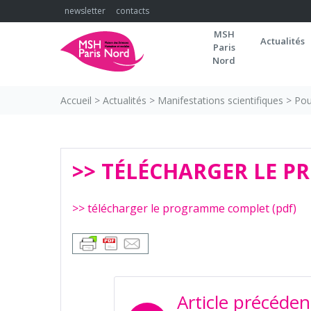
Skip
newsletter
contacts
to
MSH
content
Actualités
Paris
Nord
Accueil
>
Actualités
>
Manifestations scientifiques
>
Pou
>> TÉLÉCHARGER LE P
>> télécharger le programme complet (pdf)
NAVIGATION
Article précéden
DE