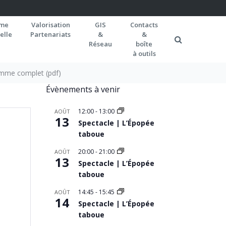
rme
Valorisation
GIS
Contacts
elle
Partenariats
&
&
Réseau
boîte
à outils
amme complet (pdf)
Évènements à venir
12:00
-
13:00
AOÛT
13
Spectacle | L’Épopée
taboue
20:00
-
21:00
AOÛT
13
Spectacle | L’Épopée
taboue
14:45
-
15:45
AOÛT
14
Spectacle | L’Épopée
taboue