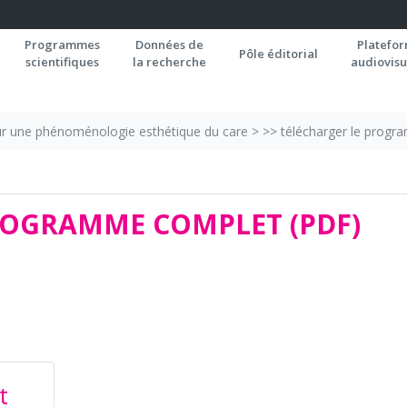
Programmes
Données de
Platefo
Pôle éditorial
scientifiques
la recherche
audiovisu
r une phénoménologie esthétique du care
>
>> télécharger le progr
ROGRAMME COMPLET (PDF)
t