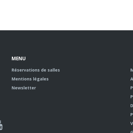
MENU
Réservations de salles
M
Mentions légales
A
Newsletter
P
P
D
P
ky
al
V
G