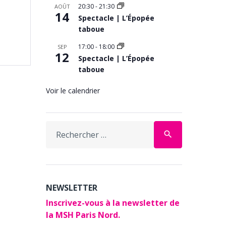
20:30
-
21:30
AOÛT
14
Spectacle | L’Épopée
taboue
17:00
-
18:00
SEP
12
Spectacle | L’Épopée
taboue
Voir le calendrier
Search
search
for:
NEWSLETTER
Inscrivez-vous à la newsletter de
la MSH Paris Nord.