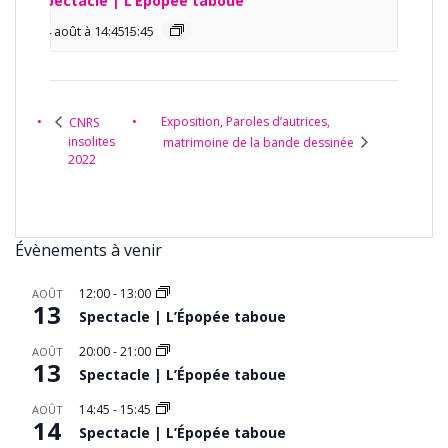
Spectacle | L’Épopée taboue
14 août à 14:45
15:45
-
Exposition, Paroles d’autrices,
CNRS
insolites
matrimoine de la bande dessinée
2022
Évènements à venir
12:00
-
13:00
AOÛT
13
Spectacle | L’Épopée taboue
20:00
-
21:00
AOÛT
13
Spectacle | L’Épopée taboue
14:45
-
15:45
AOÛT
14
Spectacle | L’Épopée taboue