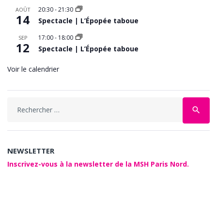
20:30
-
21:30
AOÛT
14
Spectacle | L’Épopée taboue
17:00
-
18:00
SEP
12
Spectacle | L’Épopée taboue
Voir le calendrier
Search
search
for:
NEWSLETTER
Inscrivez-vous à la newsletter de la MSH Paris Nord.