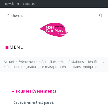
Skip
newsletter
contacts
to
content
search
Search
for:
MENU
Accueil
>
Évènements
>
Actualités
>
Manifestations scientifiques
>
Rencontre-signature, Le masque scénique dans l’Antiquité
« Tous les Évènements
Cet évènement est passé.