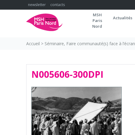
Skip
newsletter
contacts
to
MSH
content
Actualités
Paris
Nord
Accueil
>
Séminaire, Faire communauté(s) face à l’écran 
N005606-300DPI