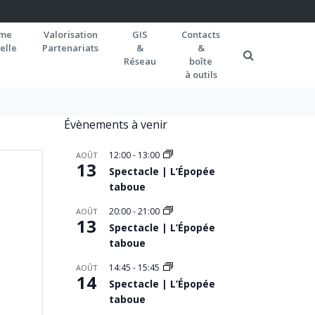
rme
Valorisation
GIS
Contacts
elle
Partenariats
&
&
Réseau
boîte
à outils
Évènements à venir
12:00
-
13:00
AOÛT
13
Spectacle | L’Épopée
taboue
20:00
-
21:00
AOÛT
13
Spectacle | L’Épopée
taboue
14:45
-
15:45
AOÛT
14
Spectacle | L’Épopée
taboue