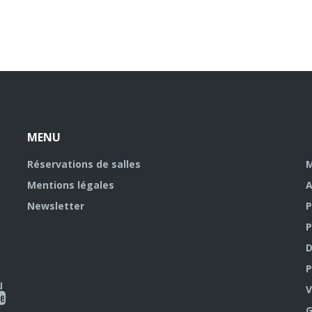
MENU
Réservations de salles
M
Mentions légales
A
Newsletter
P
P
D
P
ky
al
V
G