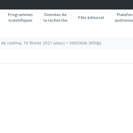
Programmes
Données de
Platefo
Pôle éditorial
scientifiques
la recherche
audiovisu
de cinéma, 19 février 2021 (visio)
>
N005606-300dpi