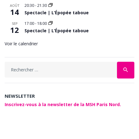
20:30
-
21:30
AOÛT
14
Spectacle | L’Épopée taboue
17:00
-
18:00
SEP
12
Spectacle | L’Épopée taboue
Voir le calendrier
Search
search
for:
NEWSLETTER
Inscrivez-vous à la newsletter de la MSH Paris Nord.