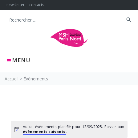
Skip
newsletter
contacts
to
content
search
Search
for:
MENU
Accueil
>
Évènements
Aucun évènements planifié pour 13/09/2025. Passer aux
évènements suivants
.