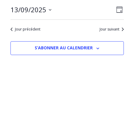
NAVIG
Navig
13/09/2025
JOUR
PAR
de
Sélectionnez
CONS
vues
une
Évèn
Jour précédent
Jour suivant
date.
S’ABONNER AU CALENDRIER