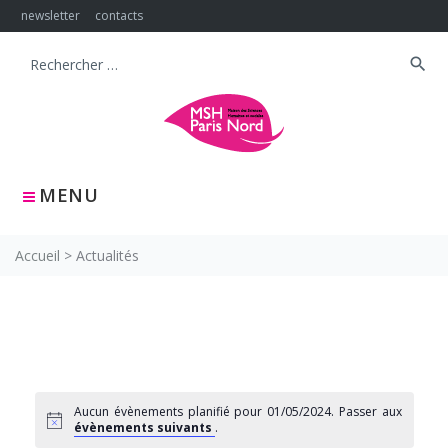
Skip
newsletter
contacts
to
content
search
Search
for:
MENU
Accueil
>
Actualités
Aucun évènements planifié pour 01/05/2024. Passer aux
évènements suivants
.