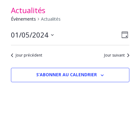
Actualités
Évènements
Actualités
NAVIG
Navig
01/05/2024
JOUR
PAR
de
Sélectionnez
CONS
vues
une
Évèn
Jour précédent
Jour suivant
date.
S’ABONNER AU CALENDRIER