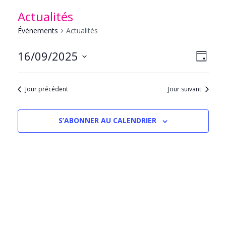
Actualités
Évènements
Actualités
NAVIG
Navig
16/09/2025
JOUR
PAR
de
Sélectionnez
CONS
vues
une
Évèn
Jour précédent
Jour suivant
date.
S’ABONNER AU CALENDRIER