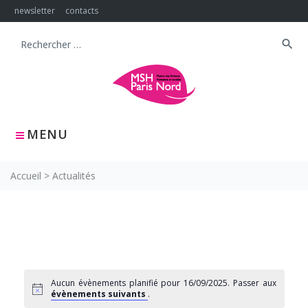
Skip
newsletter
contacts
to
content
search
Search
for:
MENU
Accueil
>
Actualités
Aucun évènements planifié pour 16/09/2025. Passer aux
évènements suivants
.