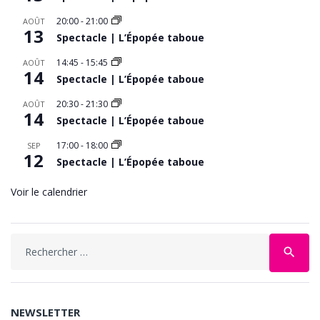
20:00
-
21:00
AOÛT
13
Spectacle | L’Épopée taboue
14:45
-
15:45
AOÛT
14
Spectacle | L’Épopée taboue
20:30
-
21:30
AOÛT
14
Spectacle | L’Épopée taboue
17:00
-
18:00
SEP
12
Spectacle | L’Épopée taboue
Voir le calendrier
Search
search
for:
NEWSLETTER