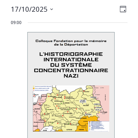
NAVIG
Navig
17/10/2025
JOUR
PAR
de
Sélectionnez
CONS
vues
09:00
une
Évèn
date.