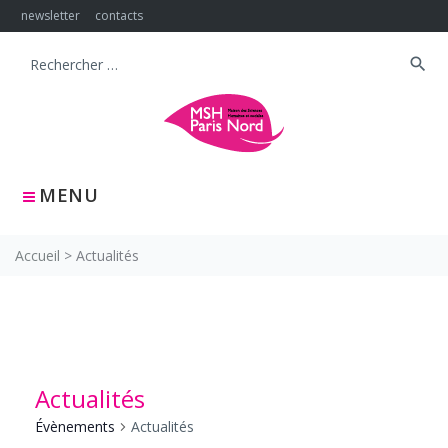
Skip
newsletter
contacts
to
content
search
Search
for:
MENU
Accueil
>
Actualités
Actualités
Évènements
Actualités