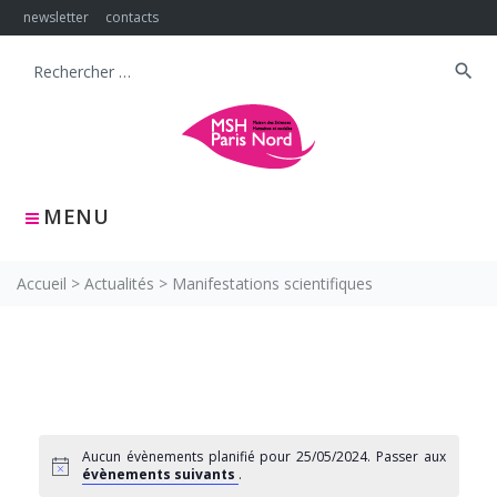
Skip
newsletter
contacts
to
content
search
Search
for:
MENU
Accueil
>
Actualités
>
Manifestations scientifiques
Aucun évènements planifié pour 25/05/2024. Passer aux
évènements suivants
.