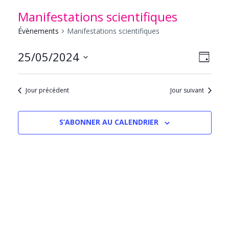
Manifestations scientifiques
Évènements
Manifestations scientifiques
NAVIG
Navig
25/05/2024
JOUR
PAR
de
Sélectionnez
CONS
vues
une
Évèn
Jour précédent
Jour suivant
date.
S’ABONNER AU CALENDRIER