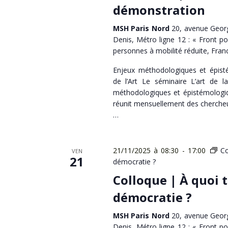
démonstration
MSH Paris Nord
20, avenue Georg
Denis, Métro ligne 12 : « Front po
personnes à mobilité réduite, Fran
Enjeux méthodologiques et épist
de l’Art Le séminaire L’art de l
méthodologiques et épistémologiqu
réunit mensuellement des chercheur·
…
21/11/2025 à 08:30
-
17:00
Co
VEN
21
démocratie ?
Colloque | À quoi t
démocratie ?
MSH Paris Nord
20, avenue Georg
Denis, Métro ligne 12 : « Front po