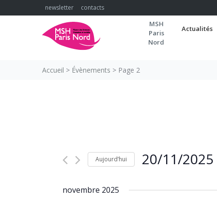
Skip
newsletter
contacts
to
MSH
content
Actualités
Paris
Nord
Accueil
>
Évènements
>
Page 2
20/11/2025
Aujourd’hui
Sélectionnez
une
novembre 2025
date.