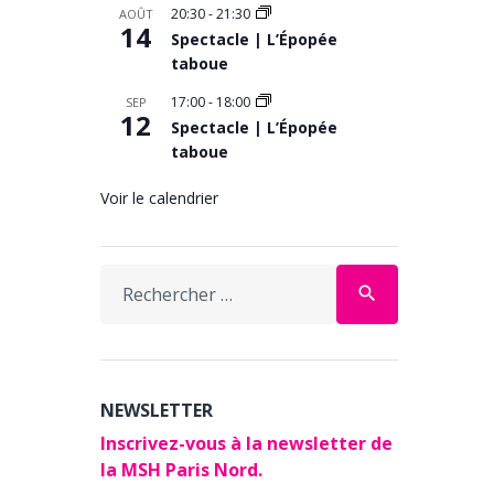
20:30
-
21:30
AOÛT
14
Spectacle | L’Épopée
taboue
17:00
-
18:00
SEP
12
Spectacle | L’Épopée
taboue
Voir le calendrier
Search
search
for:
NEWSLETTER
Inscrivez-vous à la newsletter de
la MSH Paris Nord.