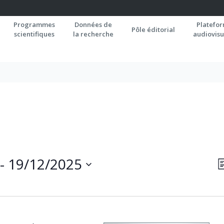
Programmes
Données de
Platefo
Pôle éditorial
scientifiques
la recherche
audiovisu
N
 - 
19/12/2025
L
P
C