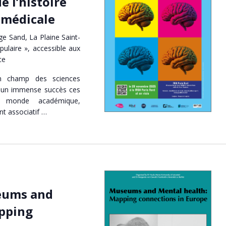
e l’histoire
 médicale
e Sand, La Plaine Saint-
pulaire », accessible aux
ce
un champ des sciences
u un immense succès ces
e monde académique,
nt associatif …
eums and
pping