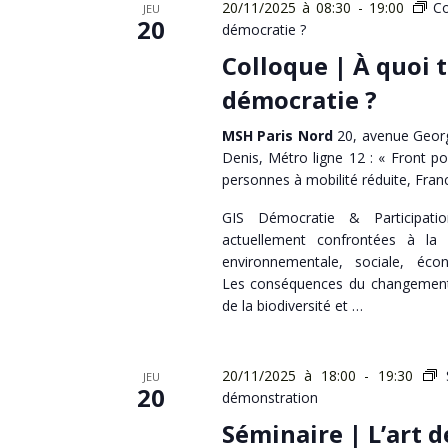
20/11/2025 à 08:30
-
19:00
Co
JEU
20
démocratie ?
Colloque | À quoi t
démocratie ?
MSH Paris Nord
20, avenue Georg
Denis, Métro ligne 12 : « Front po
personnes à mobilité réduite, Fran
GIS Démocratie & Participati
actuellement confrontées à la 
environnementale, sociale, écon
Les conséquences du changement 
de la biodiversité et …
20/11/2025 à 18:00
-
19:30
JEU
20
démonstration
Séminaire | L’art d