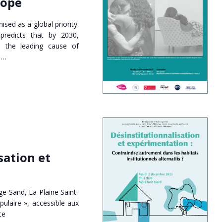
rope
ised as a global priority.
predicts that by 2030,
e the leading cause of
 …
sation et
e Sand, La Plaine Saint-
pulaire », accessible aux
ce