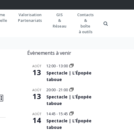
rme
Valorisation
GIS
Contacts
elle
Partenariats
&
&
Réseau
boîte
à outils
Évènements à venir
12:00
-
13:00
AOÛT
13
Spectacle | L’Épopée
taboue
20:00
-
21:00
AOÛT
AVIGATION
13
Navigation
Spectacle | L’Épopée
ISTE
de
taboue
AR
vues
ONSULTATIONS
14:45
-
15:45
AOÛT
14
Spectacle | L’Épopée
Évènement
taboue