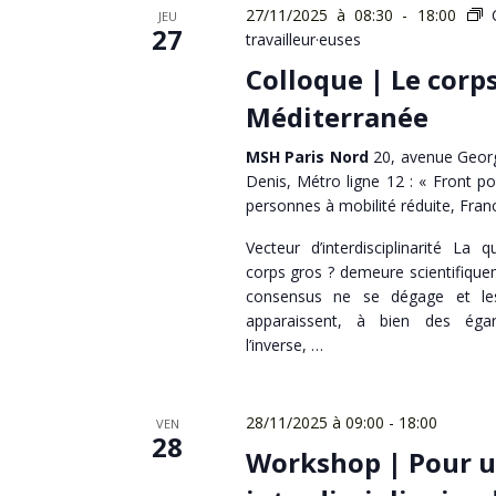
27/11/2025 à 08:30
-
18:00
JEU
27
travailleur·euses
Colloque | Le corp
Méditerranée
MSH Paris Nord
20, avenue Georg
Denis, Métro ligne 12 : « Front po
personnes à mobilité réduite, Fran
Vecteur d’interdisciplinarité La 
corps gros ? demeure scientifiqu
consensus ne se dégage et les 
apparaissent, à bien des égard
l’inverse, …
28/11/2025 à 09:00
-
18:00
VEN
28
Workshop | Pour 