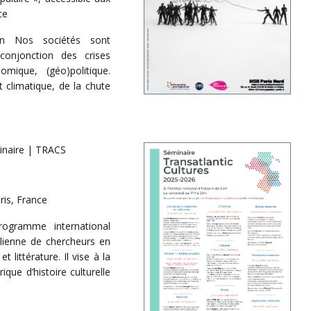
ce
on Nos sociétés sont
conjonction des crises
omique, (géo)politique.
climatique, de la chute
naire | TRACS
ris, France
rogramme international
lienne de chercheurs en
 littérature. Il vise à la
que d’histoire culturelle