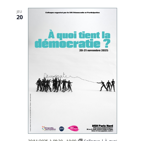
Évèn
date.
JEU
20