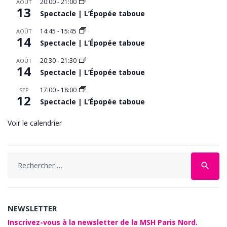
20:00
-
21:00
AOÛT
13
Spectacle | L’Épopée taboue
14:45
-
15:45
AOÛT
14
Spectacle | L’Épopée taboue
20:30
-
21:30
AOÛT
14
Spectacle | L’Épopée taboue
17:00
-
18:00
SEP
12
Spectacle | L’Épopée taboue
Voir le calendrier
Search
search
for:
NEWSLETTER
Inscrivez-vous à la newsletter de la MSH Paris Nord.