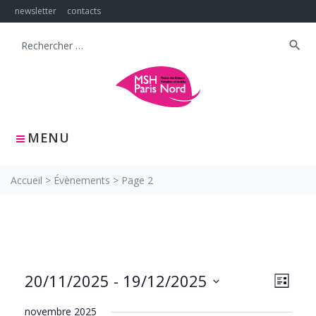
Skip
newsletter
contacts
to
content
search
Search
for:
MENU
Accueil
>
Évènements
>
Page 2
NAVIG
Navig
20/11/2025
 - 
19/12/2025
LISTE
PAR
de
Sélectionnez
CONS
vues
novembre 2025
une