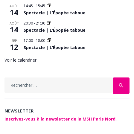
14:45
-
15:45
AOÛT
14
Spectacle | L’Épopée taboue
20:30
-
21:30
AOÛT
14
Spectacle | L’Épopée taboue
17:00
-
18:00
SEP
12
Spectacle | L’Épopée taboue
Voir le calendrier
Search
search
for:
NEWSLETTER
Inscrivez-vous à la newsletter de la MSH Paris Nord.