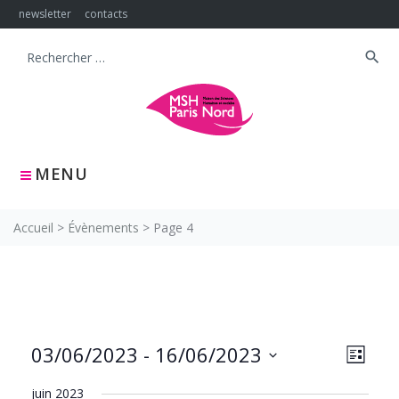
Skip
newsletter
contacts
to
content
search
Search
for:
MENU
Accueil
>
Évènements
>
Page 4
NAVIG
Navig
03/06/2023
 - 
16/06/2023
LISTE
PAR
de
Sélectionnez
CONS
vues
juin 2023
une