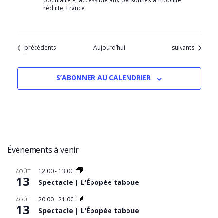
populaire », accessible aux personnes à mobilité
réduite, France
Évènements
Évènements
précédents
Aujourd’hui
suivants
S’ABONNER AU CALENDRIER
Évènements à venir
12:00
-
13:00
AOÛT
13
Spectacle | L’Épopée taboue
20:00
-
21:00
AOÛT
13
Spectacle | L’Épopée taboue