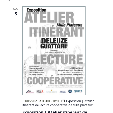
Évèn
date.
SAM
3
03/06/2023 à 08:00
-
18:00
Exposition | Atelier
itinérant de lecture coopérative de Mille plateaux
Exposition | Atelier itinérant de