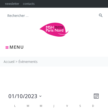
Skip
newsletter
contacts
to
content
search
Search
for:
MENU
Accueil
>
Évènements
NAVIG
Navig
01/10/2023
MOIS
PAR
de
Sélectionnez
CONS
vues
CALENDRIER
L
M
M
J
V
S
D
une