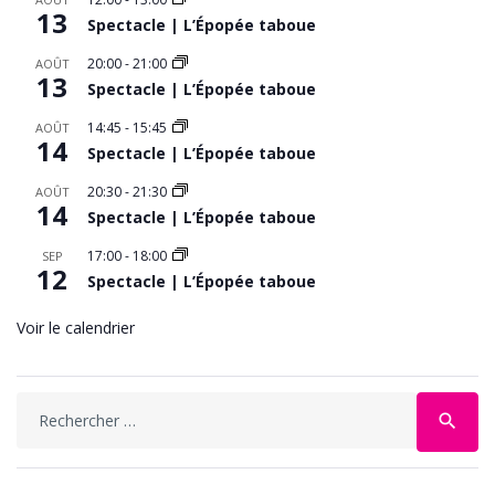
13
Spectacle | L’Épopée taboue
20:00
-
21:00
AOÛT
13
Spectacle | L’Épopée taboue
14:45
-
15:45
AOÛT
14
Spectacle | L’Épopée taboue
20:30
-
21:30
AOÛT
14
Spectacle | L’Épopée taboue
17:00
-
18:00
SEP
12
Spectacle | L’Épopée taboue
Voir le calendrier
Search
search
for: