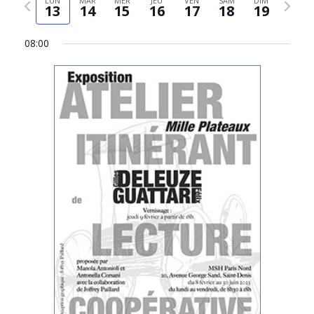
LUN
MAR
MER
JEU
VEN
SAM
DIM
Évèn
13
14
15
16
17
18
19
date
précédente
suivant
08:00