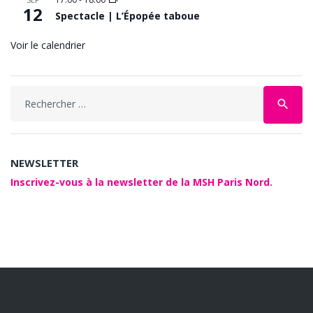
12
Spectacle | L’Épopée taboue
Voir le calendrier
Search
search
for:
NEWSLETTER
Inscrivez-vous à la newsletter de la MSH Paris Nord.