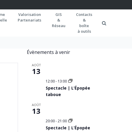
rme
Valorisation
GIS
Contacts
elle
Partenariats
&
&
Réseau
boîte
à outils
Évènements à venir
AOÛT
13
12:00
-
13:00
Spectacle | L’Épopée
taboue
AOÛT
13
20:00
-
21:00
Spectacle | L’Épopée