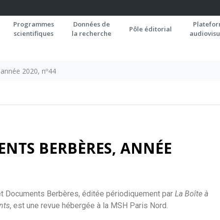
Programmes
Données de
Platefo
Pôle éditorial
scientifiques
la recherche
audiovisu
 année 2020, nº44
ENTS BERBÈRES, ANNÉE
et Documents Berbères, éditée périodiquement par
La Boîte à
nts
, est une revue hébergée à la MSH Paris Nord.