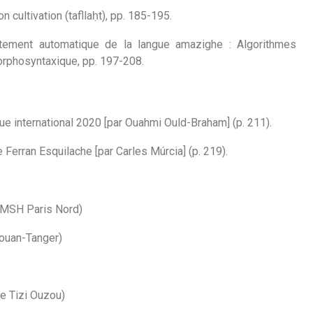
 cultivation (tafllaḥt), pp. 185-195.
itement automatique de la langue amazighe : Algorithmes
orphosyntaxique, pp. 197-208.
que international 2020 [par Ouahmi Ould-Braham] (p. 211).
Ferran Esquilache [par Carles Múrcia] (p. 219).
MSH Paris Nord)
touan-Tanger)
e Tizi Ouzou)