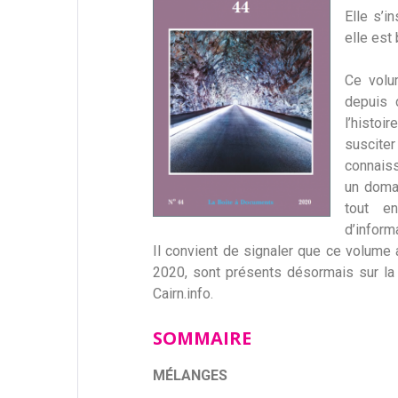
Elle s’in
elle est
Ce volu
depuis 
l’histoi
suscite
connais
un domai
tout e
d’inform
Il convient de signaler que ce volume
2020, sont présents désormais sur l
Cairn.info.
SOMMAIRE
MÉLANGES