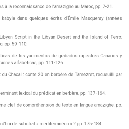
les à la reconnaissance de l’amazighe au Maroc, pp. 7-21.
 kabyle dans quelques écrits d’Émile Masqueray (années
 Libyan Script in the Libyan Desert and the Island of Ferro:
g, pp. 59-110.
sticas de los yacimentos de grabados rupestres Canarios y
ciones alfabéticas, pp. 111-126.
 du Chacal : conte 20 en berbère de Tamezret, recueuilli par
terminant lexical du prédicat en berbère, pp. 137-164.
mme clef de compréhension du texte en langue amazighe, pp.
urd’hui de substrat « méditerranéen » ? pp. 175-184.