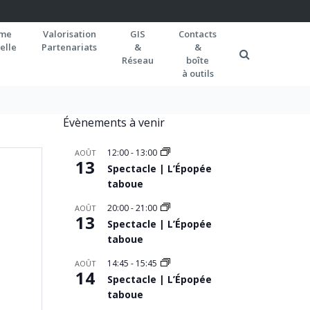
rme
Valorisation
GIS
Contacts
elle
Partenariats
&
&
Réseau
boîte
à outils
Évènements à venir
12:00
-
13:00
AOÛT
13
Spectacle | L’Épopée
taboue
20:00
-
21:00
AOÛT
13
Spectacle | L’Épopée
taboue
14:45
-
15:45
AOÛT
14
Spectacle | L’Épopée
taboue