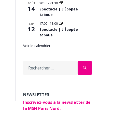
20:30
-
21:30
AOÛT
14
Spectacle | L’Épopée
taboue
17:00
-
18:00
SEP
12
Spectacle | L’Épopée
taboue
Voir le calendrier
Search
search
for:
NEWSLETTER
Inscrivez-vous à la newsletter de
la MSH Paris Nord.