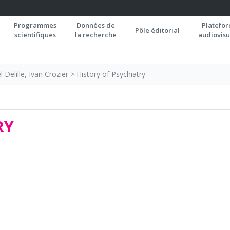
Programmes
Données de
Platefo
Pôle éditorial
scientifiques
la recherche
audiovisu
Delille, Ivan Crozier
>
History of Psychiatry
RY