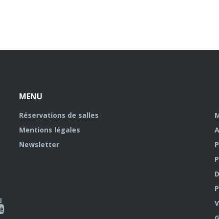
MENU
Réservations de salles
M
Mentions légales
A
Newsletter
P
P
D
P
ky
al
V
G