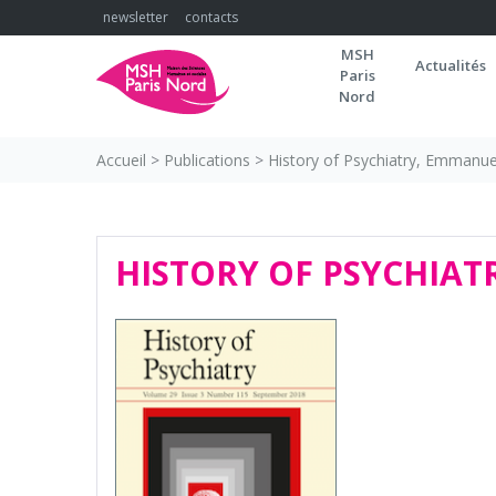
Skip
newsletter
contacts
to
MSH
content
Actualités
Paris
Nord
Accueil
>
Publications
>
History of Psychiatry, Emmanuel 
HISTORY OF PSYCHIAT