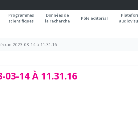
Programmes
Données de
Platefo
Pôle éditorial
scientifiques
la recherche
audiovisu
écran 2023-03-14 à 11.31.16
03-14 À 11.31.16