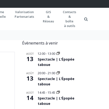
rme
Valorisation
GIS
Contacts
elle
Partenariats
&
&
Réseau
boîte
à outils
Évènements à venir
12:00
-
13:00
AOÛT
13
Spectacle | L’Épopée
taboue
20:00
-
21:00
AOÛT
13
Spectacle | L’Épopée
taboue
14:45
-
15:45
AOÛT
14
Spectacle | L’Épopée
taboue