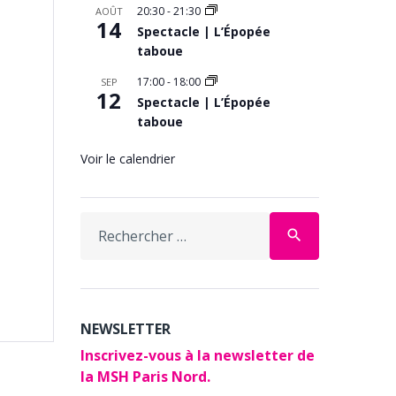
20:30
-
21:30
AOÛT
14
Spectacle | L’Épopée
taboue
17:00
-
18:00
SEP
12
Spectacle | L’Épopée
taboue
Voir le calendrier
Search
search
for:
NEWSLETTER
Inscrivez-vous à la newsletter de
la MSH Paris Nord.