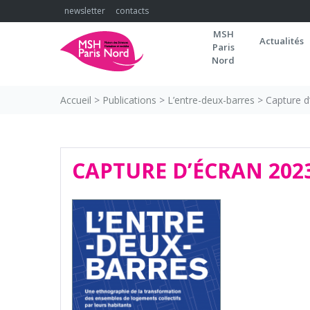
Skip
newsletter
contacts
to
MSH
content
Actualités
Paris
Nord
Accueil
>
Publications
>
L’entre-deux-barres
>
Capture d’
CAPTURE D’ÉCRAN 2023-