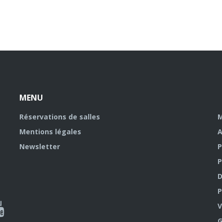
MENU
Réservations de salles
M
Mentions légales
A
Newsletter
P
P
D
P
ky
al
V
G