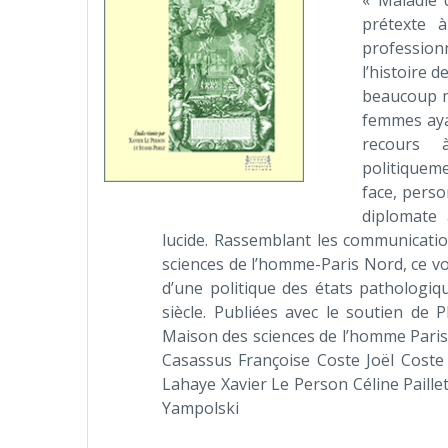
« Maladie d
prétexte 
profession
l’histoire d
beaucoup m
femmes ayan
recours 
politiqueme
face, perso
diplomate 
lucide. Rassemblant les communicati
sciences de l’homme-Paris Nord, ce vo
d’une politique des états pathologiq
siècle. Publiées avec le soutien de 
Maison des sciences de l’homme Paris
Casassus Françoise Coste Joël Coste
Lahaye Xavier Le Person Céline Paille
Yampolski