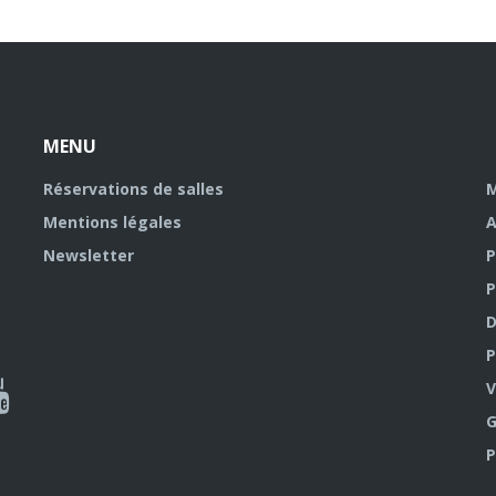
MENU
Réservations de salles
M
Mentions légales
A
Newsletter
P
P
D
P
ky
al
V
G
outube
P