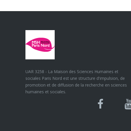
UAR 3258 - La Maison des Sciences Humaines et
sociales Paris Nord est une structure d'impulsion, de
promotion et de diffusion de la recherche en sciences
humaines et sociales.
Blues
Can
Facebook
Y
U