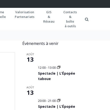
rme
Valorisation
GIS
Contacts
elle
Partenariats
&
&
Réseau
boîte
à outils
Évènements à venir
AOÛT
13
12:00
-
13:00
Spectacle | L’Épopée
taboue
AOÛT
13
20:00
-
21:00
Spectacle | L’Épopée