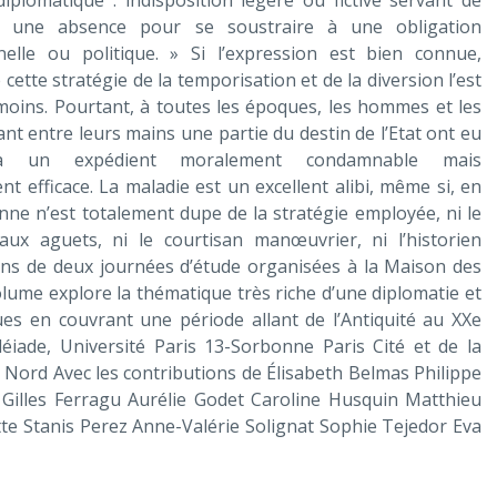
iplomatique : indisposition légère ou fictive servant de
à une absence pour se soustraire à une obligation
nelle ou politique. » Si l’expression est bien connue,
e cette stratégie de la temporisation et de la diversion l’est
oins. Pourtant, à toutes les époques, les hommes et les
t entre leurs mains une partie du destin de l’Etat ont eu
à un expédient moralement condamnable mais
nt efficace. La maladie est un excellent alibi, même si, en
nne n’est totalement dupe de la stratégie employée, ni le
aux aguets, ni le courtisan manœuvrier, ni l’historien
ons de deux journées d’étude organisées à la Maison des
lume explore la thématique très riche d’une diplomatie et
ues en couvrant une période allant de l’Antiquité au XXe
Pléiade, Université Paris 13-Sorbonne Paris Cité et de la
 Nord Avec les contributions de Élisabeth Belmas Philippe
 Gilles Ferragu Aurélie Godet Caroline Husquin Matthieu
tte Stanis Perez Anne-Valérie Solignat Sophie Tejedor Eva