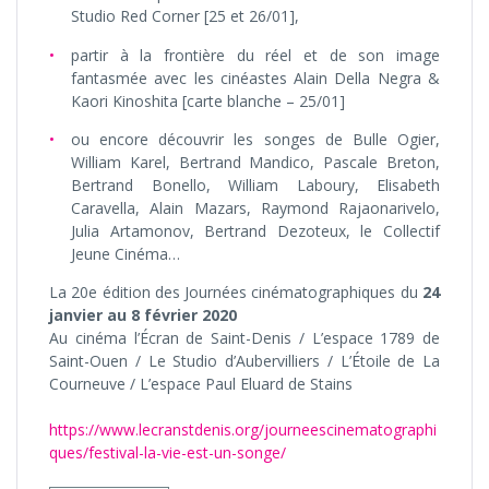
Studio Red Corner [25 et 26/01],
partir à la frontière du réel et de son image
fantasmée avec les cinéastes Alain Della Negra &
Kaori Kinoshita [carte blanche – 25/01]
ou encore découvrir les songes de Bulle Ogier,
William Karel, Bertrand Mandico, Pascale Breton,
Bertrand Bonello, William Laboury, Elisabeth
Caravella, Alain Mazars, Raymond Rajaonarivelo,
Julia Artamonov, Bertrand Dezoteux, le Collectif
Jeune Cinéma…
La 20e édition des Journées cinématographiques du
24
janvier au 8 février 2020
Au cinéma l’Écran de Saint-Denis / L’espace 1789 de
Saint-Ouen / Le Studio d’Aubervilliers / L’Étoile de La
Courneuve / L’espace Paul Eluard de Stains
https://www.lecranstdenis.org/journeescinematographi
ques/festival-la-vie-est-un-songe/