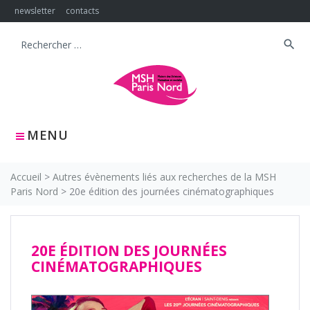
Skip
newsletter
contacts
to
content
search
Search
for:
MENU
Accueil
>
Autres évènements liés aux recherches de la MSH
Paris Nord
>
20e édition des journées cinématographiques
20E ÉDITION DES JOURNÉES
CINÉMATOGRAPHIQUES