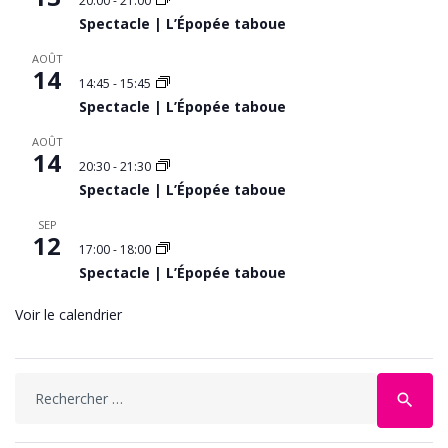
20:00
-
21:00
Spectacle | L’Épopée taboue
AOÛT
14
14:45
-
15:45
Spectacle | L’Épopée taboue
AOÛT
14
20:30
-
21:30
Spectacle | L’Épopée taboue
SEP
12
17:00
-
18:00
Spectacle | L’Épopée taboue
Voir le calendrier
Search
search
for: