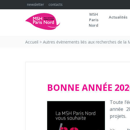
Skip
newsletter
contacts
to
MSH
content
Actualités
Paris
Nord
Accueil
>
Autres évènements liés aux recherches de la
BONNE ANNÉE 202
Toute l’
année 20
projets.