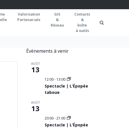
rme
Valorisation
GIS
Contacts
elle
Partenariats
&
&
Réseau
boîte
à outils
Évènements à venir
AOÛT
13
12:00
-
13:00
Spectacle | L’Épopée
taboue
AOÛT
13
20:00
-
21:00
Spectacle | L’Épopée