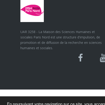
UAR 3258 - La Maison des Sciences Humaines et
sociales Paris Nord est une structure d'impulsion, de
promotion et de diffusion de la recherche en sciences
humaines et sociales.
Blues
Can
Facebook
Y
U
© MSH Paris Nord
En poursuivant votre navigation sur ce site, vous accept