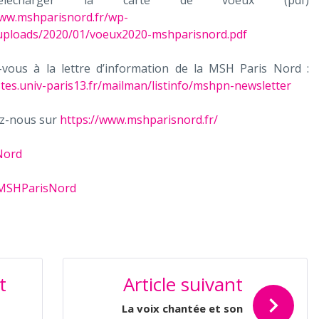
lécharger la carte de voeux (pdf)
www.mshparisnord.fr/wp-
uploads/2020/01/voeux2020-mshparisnord.pdf
vous à la lettre d’information de la MSH Paris Nord :
istes.univ-paris13.fr/mailman/listinfo/mshpn-newsletter
z-nous sur
https://www.mshparisnord.fr/
Nord
/MSHParisNord
t
Article suivant
La voix chantée et son