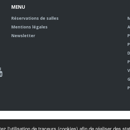
MENU
Réservations de salles
M
Mentions légales
A
Newsletter
P
P
D
P
ky
al
V
G
outube
P
ez l'utilisation de traceurs (cookies) afin de réaliser des s