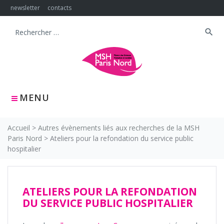
Skip
newsletter
contacts
to
content
search
Search
for:
MENU
Accueil
>
Autres évènements liés aux recherches de la MSH
Paris Nord
>
Ateliers pour la refondation du service public
hospitalier
ATELIERS POUR LA REFONDATION
DU SERVICE PUBLIC HOSPITALIER