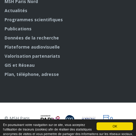
MSH Paris Nord
Actualités
Programmes scientifiques
Publications
Données de la recherche
Plateforme audiovisuelle
Valorisation partenariats
GIS et Réseau
Plan, téléphone, adresse
© MSH Paris
Nord
En poursuivant votre navigation sur ce site, vous acceptez
OK
l'utilisation de traceurs (cookies) afin de réaliser des statistiques
anonymes de visites et vous permettre de partager des informations sur les réseaux sociaux.
n/a