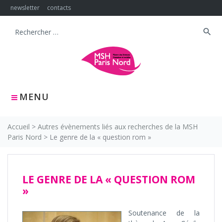
Skip
newsletter
contacts
to
content
search
Search
for:
MENU
Accueil
>
Autres évènements liés aux recherches de la MSH
Paris Nord
>
Le genre de la « question rom »
LE GENRE DE LA « QUESTION ROM
»
Soutenance de la